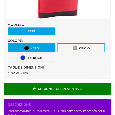
MODELLO:
3259
COLORE:
NERO
GRIGIO
BLU ROYAL
TAGLIE E DIMENSIONI
35x28x5ƽ cm
AGGIUNGI AL PREVENTIVO
DESCRIZIONE
Portacomputer in Poliestere 420D, con comparto imbottito per il