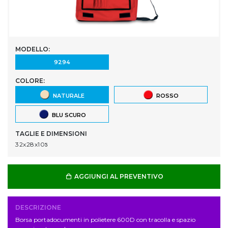
MODELLO:
9294
COLORE:
NATURALE
ROSSO
BLU SCURO
TAGLIE E DIMENSIONI
32x28x10ƽ
AGGIUNGI AL PREVENTIVO
DESCRIZIONE
Borsa portadocumenti in polietere 600D con tracolla e spazio