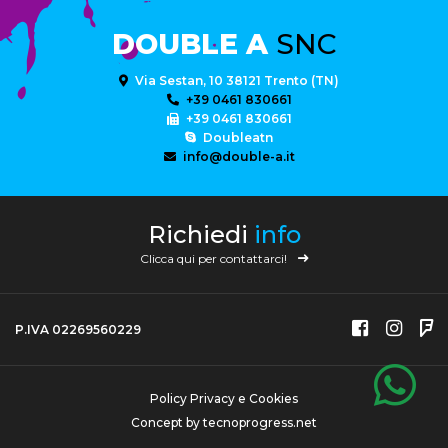
DOUBLE A
SNC
Via Sestan, 10 38121 Trento (TN)
+39 0461 830661
+39 0461 830661
Doubleatn
info@double-a.it
Richiedi
info
Clicca qui per contattarci!
P.IVA 02269560229
Policy Privacy e Cookies
Concept by
tecnoprogress.net