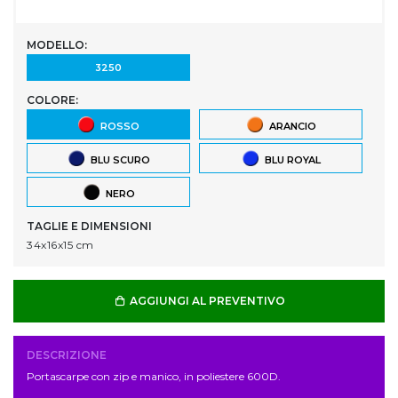
MODELLO:
3250
COLORE:
ROSSO
ARANCIO
BLU SCURO
BLU ROYAL
NERO
TAGLIE E DIMENSIONI
34x16x15 cm
AGGIUNGI AL PREVENTIVO
DESCRIZIONE
Portascarpe con zip e manico, in poliestere 600D.