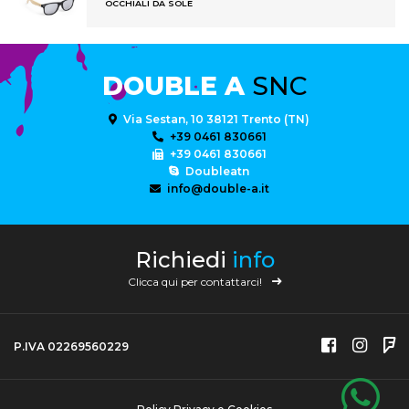
OCCHIALI DA SOLE
DOUBLE A
SNC
Via Sestan, 10 38121 Trento (TN)
+39 0461 830661
+39 0461 830661
Doubleatn
info@double-a.it
Richiedi
info
Clicca qui per contattarci!
P.IVA 02269560229