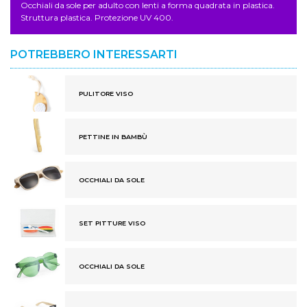
Occhiali da sole per adulto con lenti a forma quadrata in plastica.
Struttura plastica. Protezione UV 400.
POTREBBERO INTERESSARTI
PULITORE VISO
PETTINE IN BAMBÙ
OCCHIALI DA SOLE
SET PITTURE VISO
OCCHIALI DA SOLE