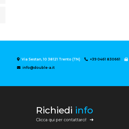
Via Sestan, 10 38121 Trento (TN)
+39 0461 830661
info@double-a.it
Richiedi
info
Clicca qui per contattarci!