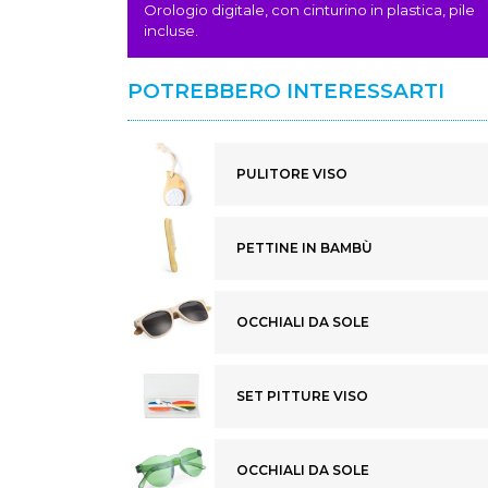
Orologio digitale, con cinturino in plastica, pile
incluse.
POTREBBERO INTERESSARTI
PULITORE VISO
PETTINE IN BAMBÙ
OCCHIALI DA SOLE
SET PITTURE VISO
OCCHIALI DA SOLE