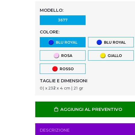
MODELLO:
3677
COLORE:
BLU ROYAL
BLU ROYAL
ROSA
GIALLO
ROSSO
TAGLIE E DIMENSIONI
0ǀ x 23ƻ x 4 cm | 21 gr
AGGIUNGI AL PREVENTIVO
DESCRIZIONE