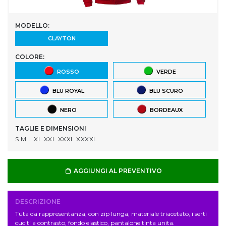
MODELLO:
CLAYTON
COLORE:
ROSSO
VERDE
BLU ROYAL
BLU SCURO
NERO
BORDEAUX
TAGLIE E DIMENSIONI
S M L XL XXL XXXL XXXXL
AGGIUNGI AL PREVENTIVO
DESCRIZIONE
Tuta da rappresentanza, con zip lunga, materiale triacetato, i serti
cuciti a contrasto, fondo elastico, pantalone tinta unita.