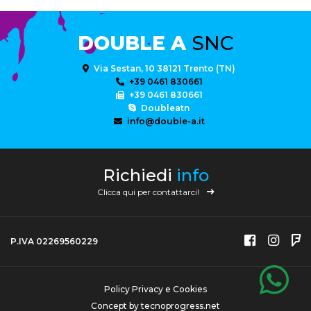
DOUBLE A
SNC
Via Sestan, 10 38121 Trento (TN)
+39 0461 830661
+39 0461 830661
Doubleatn
info@double-a.it
Richiedi
info
Clicca qui per contattarci!
P.IVA 02269560229
Policy Privacy e Cookies
Concept by
tecnoprogress.net