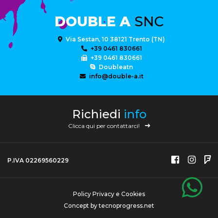
DOUBLE A
SNC
Via Sestan, 10 38121 Trento (TN)
+39 0461 830661
+39 0461 830661
Doubleatn
info@double-a.it
Richiedi
info
Clicca qui per contattarci!
P.IVA 02269560229
Policy Privacy e Cookies
Concept by
tecnoprogress.net