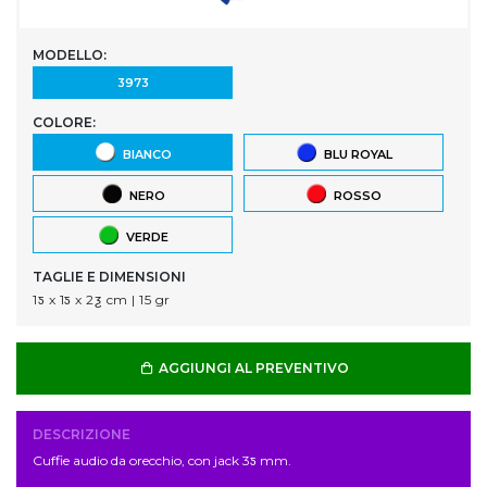
MODELLO:
3973
COLORE:
BIANCO
BLU ROYAL
NERO
ROSSO
VERDE
TAGLIE E DIMENSIONI
1ƽ x 1ƽ x 2ƺ cm | 15 gr
AGGIUNGI AL PREVENTIVO
DESCRIZIONE
Cuffie audio da orecchio, con jack 3ƽ mm.