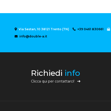
Via Sestan, 10 38121 Trento (TN)
+39 0461 830661
info@double-a.it
Richiedi
info
Clicca qui per contattarci!