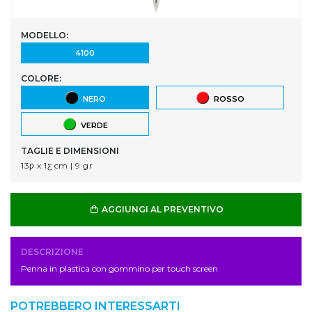
MODELLO:
4100
COLORE:
NERO
ROSSO
VERDE
TAGLIE E DIMENSIONI
13ƿ x 1ƹ cm | 9 gr
AGGIUNGI AL PREVENTIVO
DESCRIZIONE
Penna in plastica con gommino per touch screen
POTREBBERO INTERESSARTI