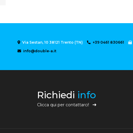
Via Sestan, 10 38121 Trento (TN)
+39 0461 830661
info@double-a.it
Richiedi
info
Clicca qui per contattarci!