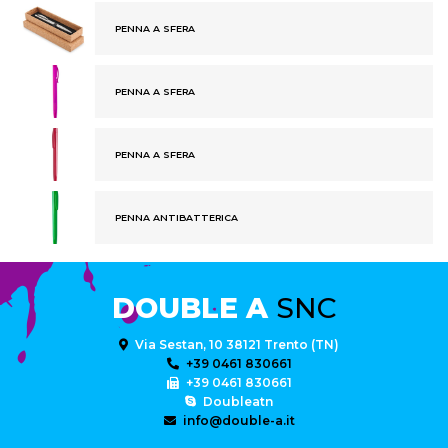
PENNA A SFERA
PENNA A SFERA
PENNA A SFERA
PENNA ANTIBATTERICA
DOUBLE A
SNC
Via Sestan, 10 38121 Trento (TN)
+39 0461 830661
+39 0461 830661
Doubleatn
info@double-a.it