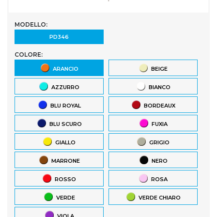
MODELLO:
PD346
COLORE:
ARANCIO
BEIGE
AZZURRO
BIANCO
BLU ROYAL
BORDEAUX
BLU SCURO
FUXIA
GIALLO
GRIGIO
MARRONE
NERO
ROSSO
ROSA
VERDE
VERDE CHIARO
VIOLA