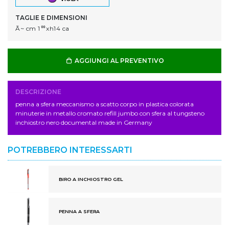
TAGLIE E DIMENSIONI
Ã~ cm 1ᅇxh14 ca
AGGIUNGI AL PREVENTIVO
DESCRIZIONE
penna a sfera meccanismo a scatto corpo in plastica colorata
minuterie in metallo cromato refill jumbo con sfera al tungsteno
inchiostro nero documental made in Germany
POTREBBERO INTERESSARTI
BIRO A INCHIOSTRO GEL
PENNA A SFERA