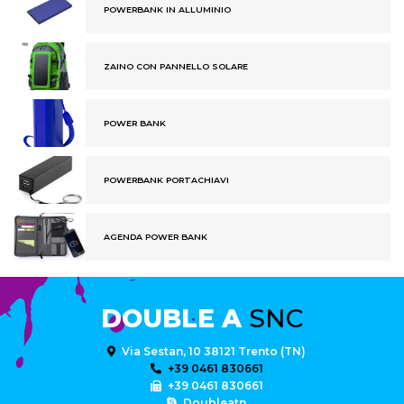
POWERBANK IN ALLUMINIO
ZAINO CON PANNELLO SOLARE
POWER BANK
POWERBANK PORTACHIAVI
AGENDA POWER BANK
DOUBLE A
SNC
Via Sestan, 10 38121 Trento (TN)
+39 0461 830661
+39 0461 830661
Doubleatn