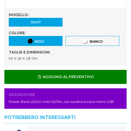
MODELLO:
15407
COLORE:
NERO
BIANCO
TAGLIE E DIMENSIONI
9ƽ X 2ƽ X 2ƻ CM
AGGIUNGI AL PREVENTIVO
DESCRIZIONE
Power Bank (2200 mAh 5V/1A), con cordino e cavo micro USB
POTREBBERO INTERESSARTI