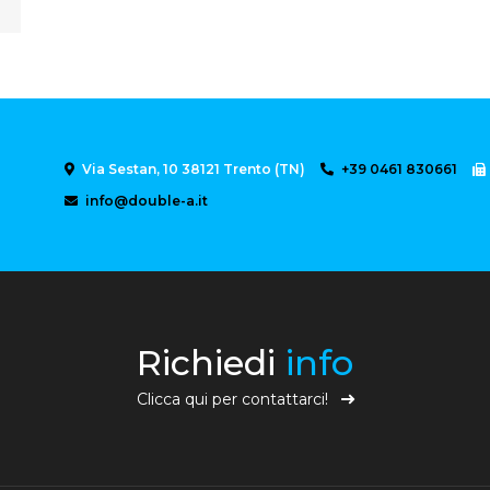
Via Sestan, 10 38121 Trento (TN)
+39 0461 830661
info@double-a.it
Richiedi
info
Clicca qui per contattarci!