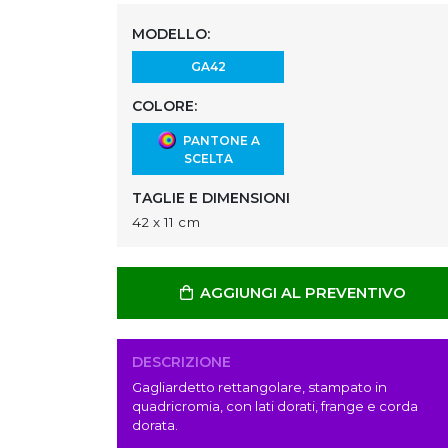
MODELLO:
GA42
COLORE:
PANTONE A
SCELTA
TAGLIE E DIMENSIONI
42 x 11 cm
AGGIUNGI AL PREVENTIVO
DESCRIZIONE
Gagliardetto rettangolare, stampato in
quadricromia, con lati dorati, frange e corda
dorata.