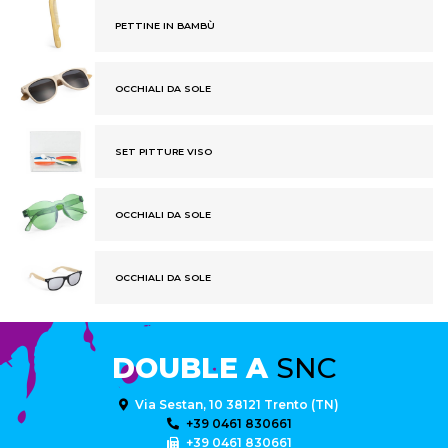
PETTINE IN BAMBÙ
OCCHIALI DA SOLE
SET PITTURE VISO
OCCHIALI DA SOLE
OCCHIALI DA SOLE
DOUBLE A
SNC
Via Sestan, 10 38121 Trento (TN)
+39 0461 830661
+39 0461 830661