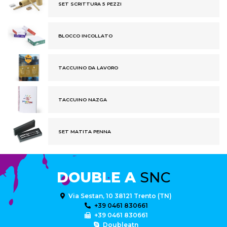
SET SCRITTURA 5 PEZZI
BLOCCO INCOLLATO
TACCUINO DA LAVORO
TACCUINO NAZGA
SET MATITA PENNA
DOUBLE A
SNC
Via Sestan, 10 38121 Trento (TN)
+39 0461 830661
+39 0461 830661
Doubleatn