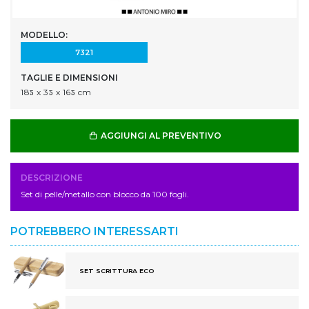
MODELLO:
7321
TAGLIE E DIMENSIONI
18ƽ x 3ƽ x 16ƽ cm
AGGIUNGI AL PREVENTIVO
DESCRIZIONE
Set di pelle/metallo con blocco da 100 fogli.
POTREBBERO INTERESSARTI
SET SCRITTURA ECO