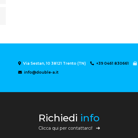
Via Sestan, 10 38121 Trento (TN)
+39 0461 830661
info@double-a.it
Richiedi
info
Clicca qui per contattarci!