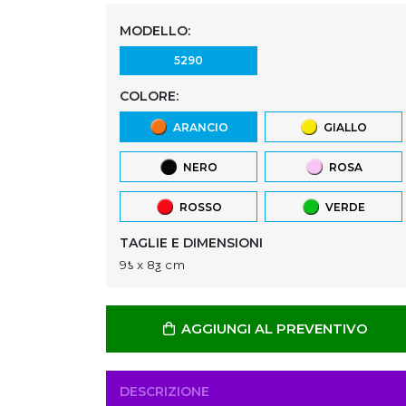
MODELLO:
5290
COLORE:
ARANCIO
GIALLO
NERO
ROSA
ROSSO
VERDE
TAGLIE E DIMENSIONI
9ƾ x 8ƺ cm
AGGIUNGI AL PREVENTIVO
DESCRIZIONE