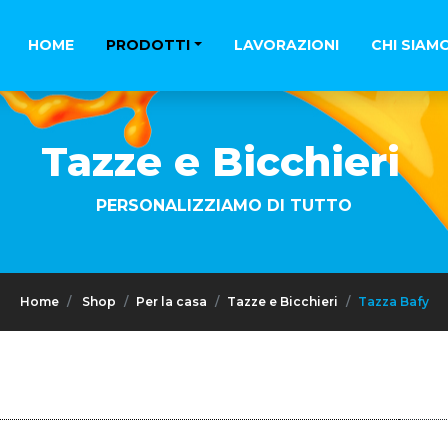
HOME
PRODOTTI
LAVORAZIONI
CHI SIAM
Tazze e Bicchieri
PERSONALIZZIAMO DI TUTTO
Home
Shop
Per la casa
Tazze e Bicchieri
Tazza Bafy