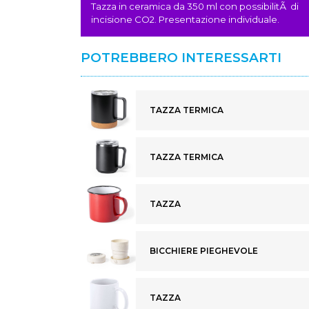
Tazza in ceramica da 350 ml con possibilitÃ di
incisione CO2. Presentazione individuale.
POTREBBERO INTERESSARTI
TAZZA TERMICA
TAZZA TERMICA
TAZZA
BICCHIERE PIEGHEVOLE
TAZZA