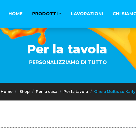
HOME
PRODOTTI
LAVORAZIONI
CHI SIAM
Per la tavola
PERSONALIZZIAMO DI TUTTO
Home
Shop
Per la casa
Per la tavola
Oliera Multiuso Karly
Y