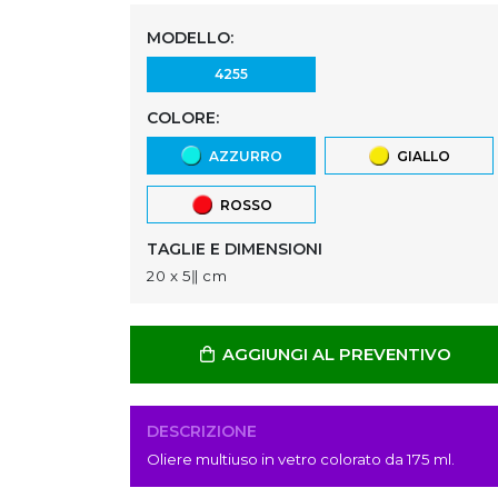
MODELLO:
4255
COLORE:
AZZURRO
GIALLO
ROSSO
TAGLIE E DIMENSIONI
20 x 5ǁ cm
AGGIUNGI AL PREVENTIVO
DESCRIZIONE
Oliere multiuso in vetro colorato da 175 ml.