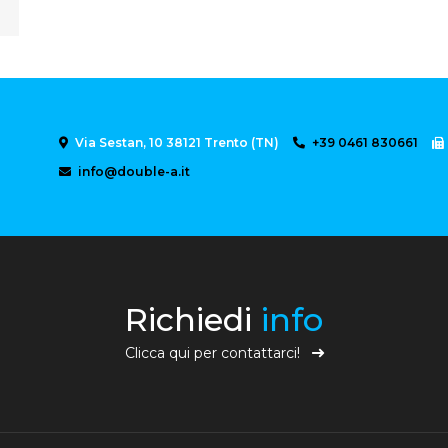
Via Sestan, 10 38121 Trento (TN)
+39 0461 830661
info@double-a.it
Richiedi
info
Clicca qui per contattarci!