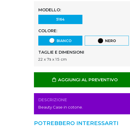
MODELLO:
5164
COLORE:
BIANCO
NERO
TAGLIE E DIMENSIONI
22 x 7ƽ x 15 cm
AGGIUNGI AL PREVENTIVO
DESCRIZIONE
Beauty Case in cotone.
POTREBBERO INTERESSARTI