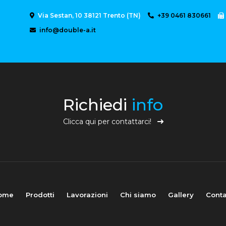
Via Sestan, 10 38121 Trento (TN)
+39 0461 830661
info@double-a.it
Richiedi
info
Clicca qui per contattarci!
ome
Prodotti
Lavorazioni
Chi siamo
Gallery
Conta