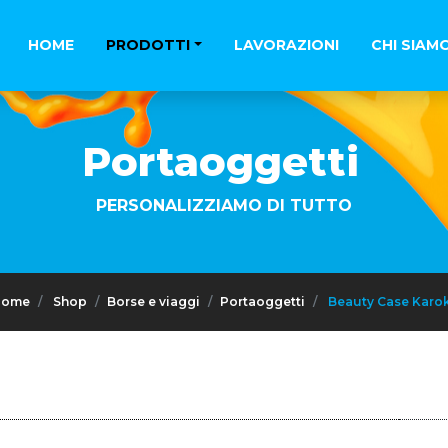
HOME
PRODOTTI
LAVORAZIONI
CHI SIAM
Portaoggetti
PERSONALIZZIAMO DI TUTTO
Home
Shop
Borse e viaggi
Portaoggetti
Beauty Case Karo