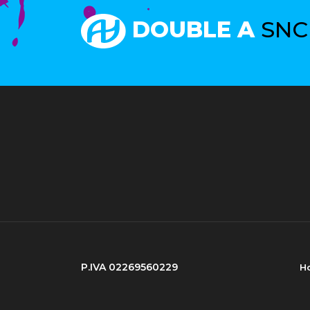
DOUBLE A
SNC
P.IVA 02269560229
H