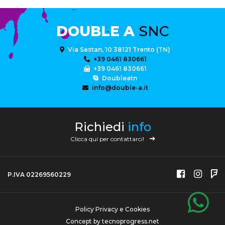
DOUBLE A
SNC
Via Sestan, 10 38121 Trento (TN)
+39 0461 830661
+39 0461 830661
Doubleatn
info@double-a.it
Richiedi
info
Clicca qui per contattarci!
P.IVA 02269560229
Policy Privacy e Cookies
Concept by
tecnoprogress.net