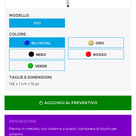
MODELLO:
5121
COLORE:
BLU ROYAL
ORO
NERO
ROSSO
VERDE
TAGLIE E DIMENSIONI
13ǁ x 1 cm | 16 gr
AGGIUNGI AL PREVENTIVO
DESCRIZIONE
Penna in metallo, con sistema a scatto, compresa di touch per
schermi