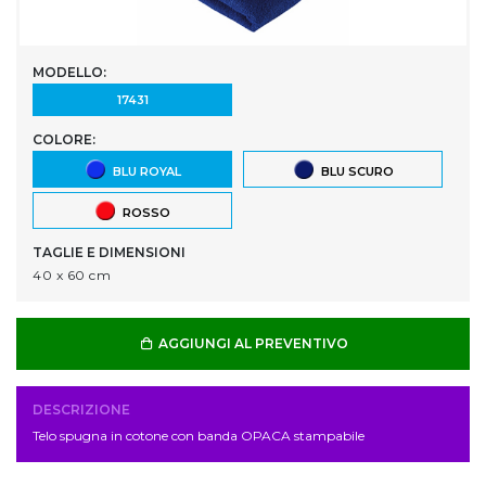
MODELLO:
17431
COLORE:
BLU ROYAL
BLU SCURO
ROSSO
TAGLIE E DIMENSIONI
40 x 60 cm
AGGIUNGI AL PREVENTIVO
DESCRIZIONE
Telo spugna in cotone con banda OPACA stampabile