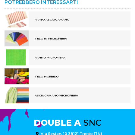
POTREBBERO INTERESSARTI
PAREO ASCIUGAMANO
TELO IN MICROFIBRA
PANNO MICROFIBRA
TELO MORBIDO
ASCIUGAMANO MICROFIBRA
DOUBLE A
SNC
Via Sestan, 10 38121 Trento (TN)