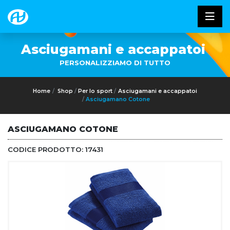
Asciugamani e accappatoi
PERSONALIZZIAMO DI TUTTO
Home
Shop
Per lo sport
Asciugamani e accappatoi
Asciugamano Cotone
ASCIUGAMANO COTONE
CODICE PRODOTTO:
17431