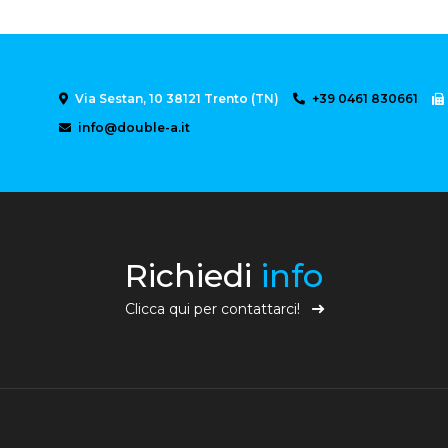
Via Sestan, 10 38121 Trento (TN)
+39 0461 830661
info@double-a.it
Richiedi
info
Clicca qui per contattarci!