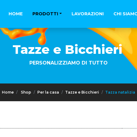
HOME
PRODOTTI
LAVORAZIONI
CHI SIAM
Tazze e Bicchieri
PERSONALIZZIAMO DI TUTTO
Home
Shop
Per la casa
Tazze e Bicchieri
Tazza natalizia