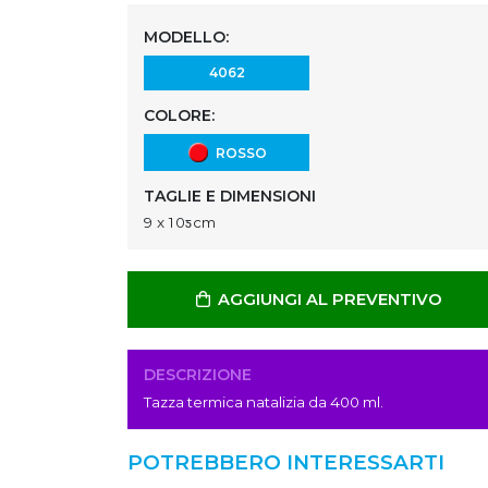
MODELLO:
4062
COLORE:
ROSSO
TAGLIE E DIMENSIONI
9 x 10ƽcm
AGGIUNGI AL PREVENTIVO
DESCRIZIONE
Tazza termica natalizia da 400 ml.
POTREBBERO INTERESSARTI