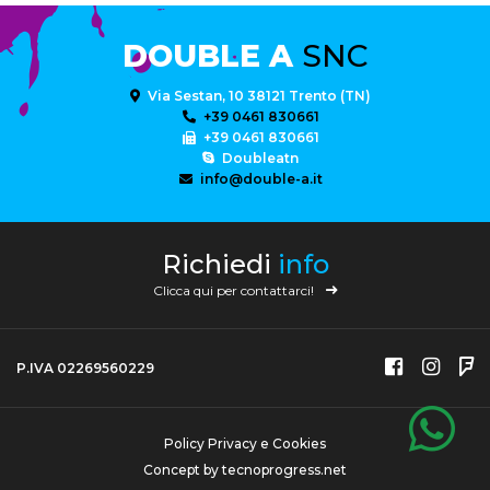
DOUBLE A
SNC
Via Sestan, 10 38121 Trento (TN)
+39 0461 830661
+39 0461 830661
Doubleatn
info@double-a.it
Richiedi
info
Clicca qui per contattarci!
P.IVA 02269560229
Policy Privacy e Cookies
Concept by
tecnoprogress.net