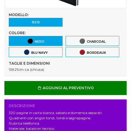
MODELLO:
9215
COLORE:
NERO
CHARCOAL
BLU NAVY
BORDEAUX
TAGLIE E DIMENSIONI
15X21cm ca (chiusa)
AGGIUNGI AL PREVENTIVO
DESCRIZIONE
320 pagine in carta bianca, sabato e domenica separati.
Quadranti con angoli tondi, tondi e segnapagine.
Rubrica telefonica.
Materiale: balakron tecnico.