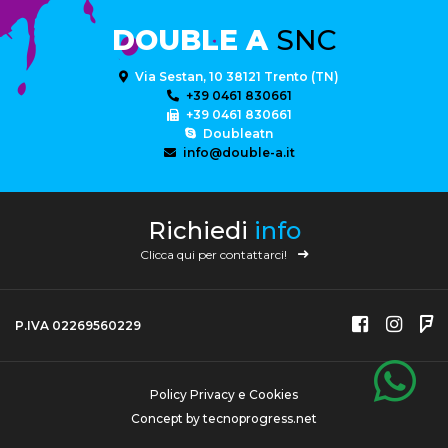
DOUBLE A
SNC
Via Sestan, 10 38121 Trento (TN)
+39 0461 830661
+39 0461 830661
Doubleatn
info@double-a.it
Richiedi
info
Clicca qui per contattarci!
P.IVA 02269560229
Policy Privacy e Cookies
Concept by
tecnoprogress.net