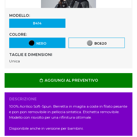
MODELLO:
B414
COLORE:
NERO
BC620
TAGLIE E DIMENSIONI
Unica
AGGIUNGI AL PREVENTIVO
DESCRIZIONE
100% Acrilico Soft-Spun. Berretta in maglia a coste in filato pesante
e pon pon removibile in pelliccia sintetica. Etichetta removibile.
Modello con risvolto per una rifinitura ottimale.
Disponibile anche in versione per bambini.