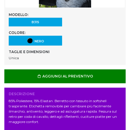
MODELLO:
B315
COLORE:
NERO
TAGLIE E DIMENSIONI
Unica
AGGIUNGI AL PREVENTIVO
DESCRIZIONE
85% Poliestere, 15% Elastan. Berretto con tessuto in softshell
traspirante. Etichetta removibile per cambiare più facilmente
ilmarchio, antivento, leggero e ad asciugatura rapida. Fessura sul
retro per coda di cavallo, dettagli riflettenti, cuciture piatte per un
maggiore confort.