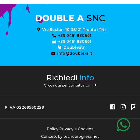
DOUBLE A
SNC
Via Sestan, 10 38121 Trento (TN)
+39 0461 830661
+39 0461 830661
Doubleatn
info@double-a.it
Richiedi
info
Clicca qui per contattarci!
P.IVA 02269560229
Policy Privacy e Cookies
Concept by
tecnoprogress.net