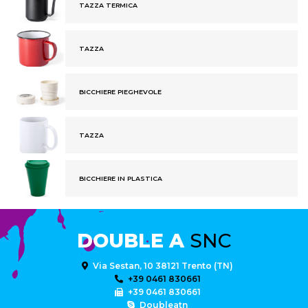
TAZZA TERMICA
TAZZA
BICCHIERE PIEGHEVOLE
TAZZA
BICCHIERE IN PLASTICA
DOUBLE A
SNC
Via Sestan, 10 38121 Trento (TN)
+39 0461 830661
+39 0461 830661
Doubleatn