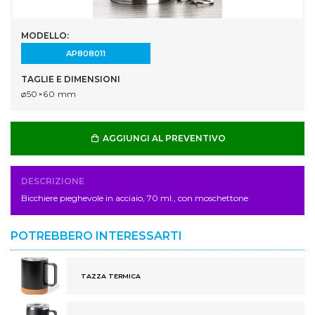
MODELLO:
AP808011
TAGLIE E DIMENSIONI
ø50×60 mm
AGGIUNGI AL PREVENTIVO
DESCRIZIONE
Bicchiere pieghevole in acciaio, 70 ml., con moschettone
POTREBBERO INTERESSARTI
TAZZA TERMICA