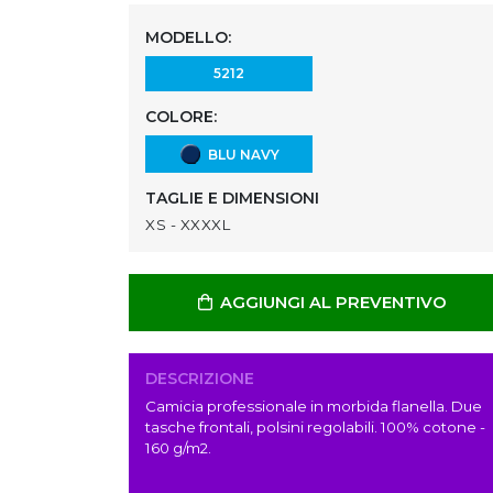
MODELLO:
5212
COLORE:
BLU NAVY
TAGLIE E DIMENSIONI
XS - XXXXL
AGGIUNGI AL PREVENTIVO
DESCRIZIONE
Camicia professionale in morbida flanella. Due
tasche frontali, polsini regolabili. 100% cotone -
160 g/m2.