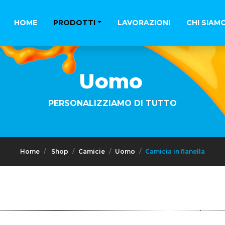
HOME
PRODOTTI
LAVORAZIONI
CHI SIAM
Uomo
PERSONALIZZIAMO DI TUTTO
Home
Shop
Camicie
Uomo
Camicia in flanella