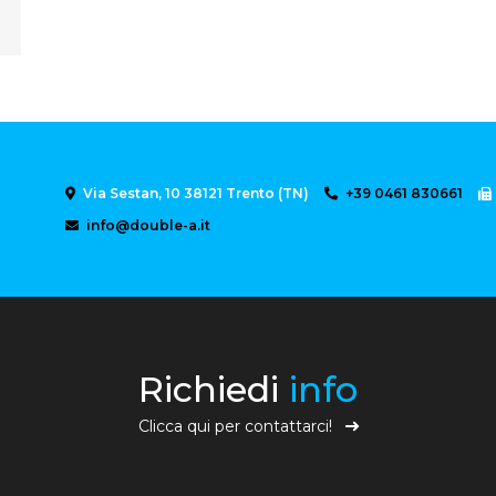
Via Sestan, 10 38121 Trento (TN)
+39 0461 830661
info@double-a.it
Richiedi
info
Clicca qui per contattarci!