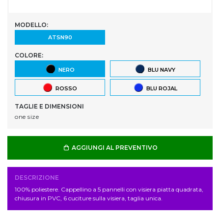
MODELLO:
ATSN90
COLORE:
NERO
BLU NAVY
ROSSO
BLU ROJAL
TAGLIE E DIMENSIONI
one size
AGGIUNGI AL PREVENTIVO
DESCRIZIONE
100% poliestere. Cappellino a 5 pannelli con visiera piatta quadrata,
chiusura in PVC, 6 cuciture sulla visiera, taglia unica.