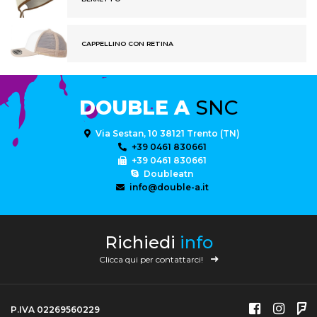
CAPPELLINO CON RETINA
DOUBLE A
SNC
Via Sestan, 10 38121 Trento (TN)
+39 0461 830661
+39 0461 830661
Doubleatn
info@double-a.it
Richiedi
info
Clicca qui per contattarci!
P.IVA 02269560229