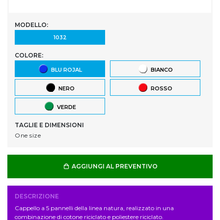
MODELLO:
1032
COLORE:
BLU ROJAL
BIANCO
NERO
ROSSO
VERDE
TAGLIE E DIMENSIONI
One size
AGGIUNGI AL PREVENTIVO
DESCRIZIONE
Cappello a 5 pannelli della linea natura, realizzato in una
combinazione di cotone riciclato e poliestere riciclato.