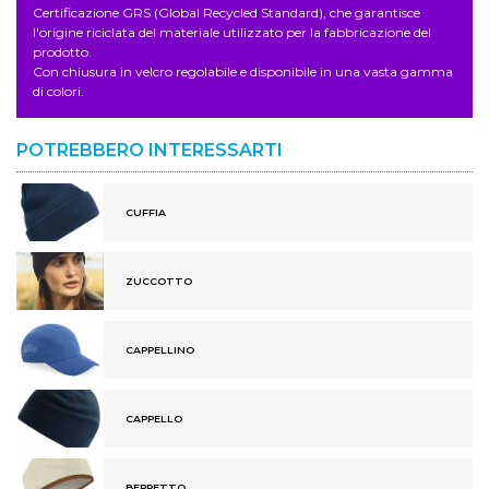
Certificazione GRS (Global Recycled Standard), che garantisce
l'origine riciclata del materiale utilizzato per la fabbricazione del
prodotto.
Con chiusura in velcro regolabile e disponibile in una vasta gamma
di colori.
POTREBBERO INTERESSARTI
CUFFIA
ZUCCOTTO
CAPPELLINO
CAPPELLO
BERRETTO