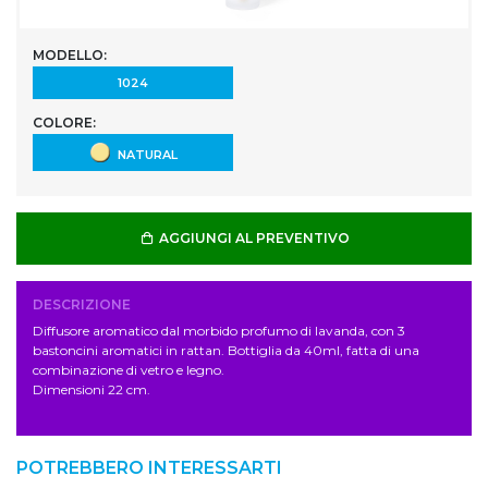
MODELLO:
1024
COLORE:
NATURAL
AGGIUNGI AL PREVENTIVO
DESCRIZIONE
Diffusore aromatico dal morbido profumo di lavanda, con 3
bastoncini aromatici in rattan. Bottiglia da 40ml, fatta di una
combinazione di vetro e legno.
Dimensioni 22 cm.
POTREBBERO INTERESSARTI