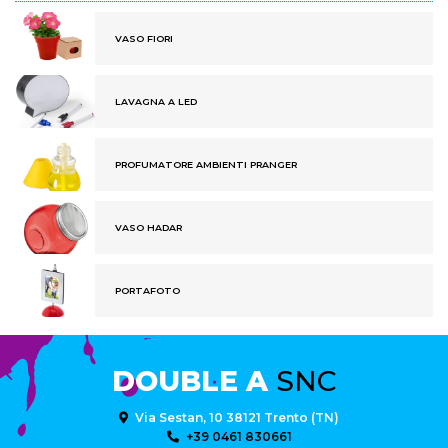
VASO FIORI
LAVAGNA A LED
PROFUMATORE AMBIENTI PRANGER
VASO HADAR
PORTAFOTO
DOUBLE A
SNC
Via Sestan, 10 38121 Trento (TN)
+39 0461 830661