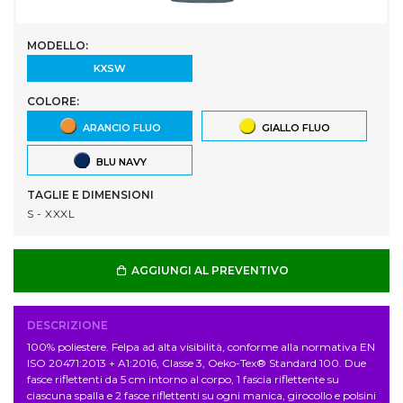
MODELLO:
KXSW
COLORE:
ARANCIO FLUO
GIALLO FLUO
BLU NAVY
TAGLIE E DIMENSIONI
S - XXXL
AGGIUNGI AL PREVENTIVO
DESCRIZIONE
100% poliestere. Felpa ad alta visibilità, conforme alla normativa EN
ISO 20471:2013 + A1:2016, Classe 3, Oeko-Tex® Standard 100. Due
fasce riflettenti da 5 cm intorno al corpo, 1 fascia riflettente su
ciascuna spalla e 2 fasce riflettenti su ogni manica, girocollo e polsini