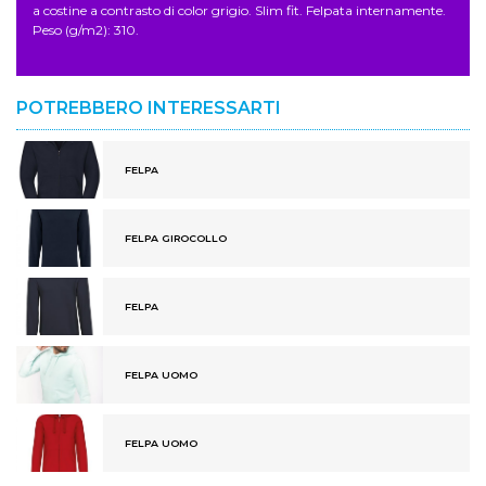
a costine a contrasto di color grigio. Slim fit. Felpata internamente.
Peso (g/m2): 310.
POTREBBERO INTERESSARTI
FELPA
FELPA GIROCOLLO
FELPA
FELPA UOMO
FELPA UOMO