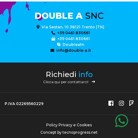
DOUBLE A
SNC
Via Sestan, 10 38121 Trento (TN)
+39 0461 830661
+39 0461 830661
Doubleatn
info@double-a.it
Richiedi
info
Clicca qui per contattarci!
P.IVA 02269560229
Policy Privacy e Cookies
Concept by
tecnoprogress.net