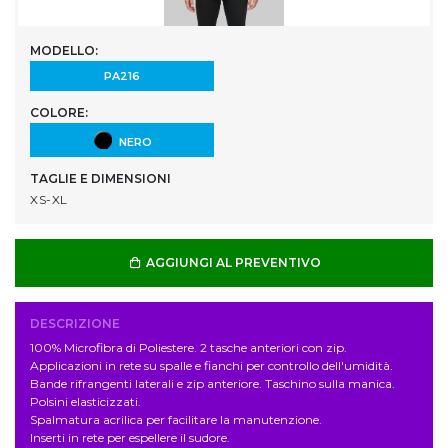
MODELLO:
PA216
COLORE:
NERO
TAGLIE E DIMENSIONI
XS-XL
AGGIUNGI AL PREVENTIVO
DESCRIZIONE
100% Microfibra di Poliestere. 2 tasche anteriori con zip.
Applicazioni in rete su spalle e fianchi per controllo dell'umidità.
Bande rifrangenti laterali e zip anteriore. Taschino sulla manica.
Polsini elasticizzati.
Spalmatura acrilica per facilitare la manutenzione.
Inserti in rete per espellere il sudore.