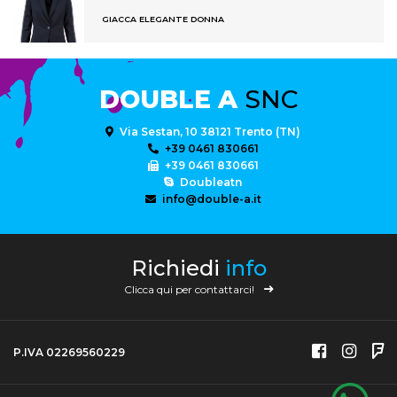
GIACCA ELEGANTE DONNA
DOUBLE A
SNC
Via Sestan, 10 38121 Trento (TN)
+39 0461 830661
+39 0461 830661
Doubleatn
info@double-a.it
Richiedi
info
Clicca qui per contattarci!
P.IVA 02269560229