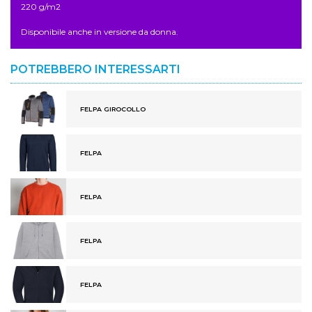
220 g/m2
Disponibile anche in versione da donna.
POTREBBERO INTERESSARTI
FELPA GIROCOLLO
FELPA
FELPA
FELPA
FELPA