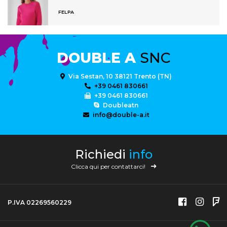
FELPA
DOUBLE A
SNC
Via Sestan, 10 38121 Trento (TN)
+39 0461 830661
+39 0461 830661
Doubleatn
info@double-a.it
Richiedi
info
Clicca qui per contattarci!
P.IVA 02269560229