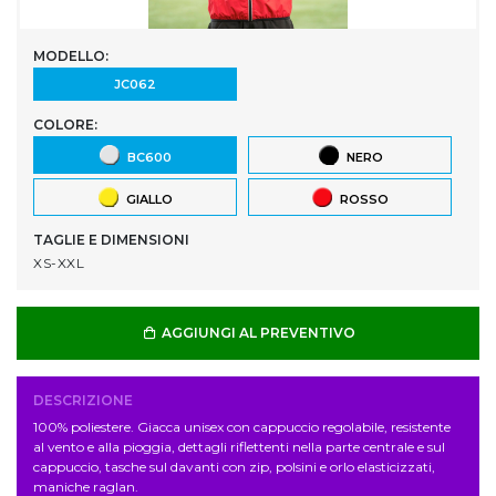
MODELLO:
JC062
COLORE:
BC600
NERO
GIALLO
ROSSO
TAGLIE E DIMENSIONI
XS-XXL
AGGIUNGI AL PREVENTIVO
DESCRIZIONE
100% poliestere. Giacca unisex con cappuccio regolabile, resistente
al vento e alla pioggia, dettagli riflettenti nella parte centrale e sul
cappuccio, tasche sul davanti con zip, polsini e orlo elasticizzati,
maniche raglan.