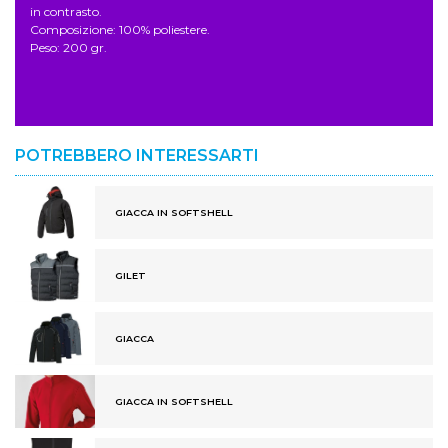
in contrasto.
Composizione: 100% poliestere.
Peso: 200 gr.
POTREBBERO INTERESSARTI
GIACCA IN SOFTSHELL
GILET
GIACCA
GIACCA IN SOFTSHELL