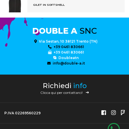
GILET IN SOFTSHELL
DOUBLE A
SNC
Via Sestan, 10 38121 Trento (TN)
+39 0461 830661
+39 0461 830661
Doubleatn
info@double-a.it
Richiedi
info
Clicca qui per contattarci!
P.IVA 02269560229