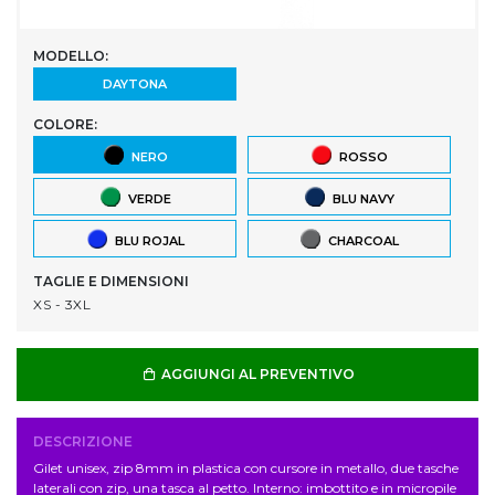
MODELLO:
DAYTONA
COLORE:
NERO
ROSSO
VERDE
BLU NAVY
BLU ROJAL
CHARCOAL
TAGLIE E DIMENSIONI
XS - 3XL
AGGIUNGI AL PREVENTIVO
DESCRIZIONE
Gilet unisex, zip 8mm in plastica con cursore in metallo, due tasche
laterali con zip, una tasca al petto. Interno: imbottito e in micropile