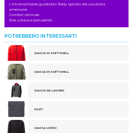
L'intramontabile giubbotto Teddy ispirato alle università
americane.
Comfort ottimale.
Stile urbano e polivalente.
POTREBBERO INTERESSARTI
GIACCA IN SOFTSHELL
GIACCA IN SOFTSHELL
GIACCA DA LAVORO
GILET
GIACCA UOMO