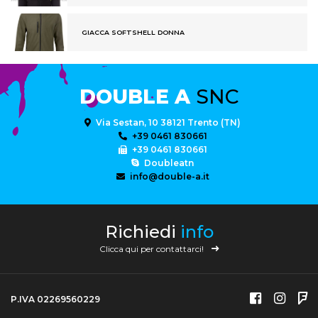
GIACCA SOFTSHELL DONNA
DOUBLE A
SNC
Via Sestan, 10 38121 Trento (TN)
+39 0461 830661
+39 0461 830661
Doubleatn
info@double-a.it
Richiedi
info
Clicca qui per contattarci!
P.IVA 02269560229