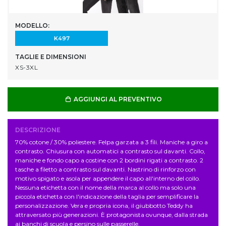
MODELLO:
K497
TAGLIE E DIMENSIONI
XS-3XL
AGGIUNGI AL PREVENTIVO
DESCRIZIONE
70% cotone / 30% poliestere. Felpa garzata a 3 fili. Maniche a giro a
contrasto. Chiusura con automatici a contrasto sul davanti. Collo,
maniche e fondo capo a costine con 2 bordini rigati a contrasto. 2
tasche a filetto a contrasto sul davanti. Nastrino di rinforzo con
motivo spigato e asola per appendere il capo all'interno del collo.
Nessuna etichetta con il nome della marca al collo ma solo una
piccola etichetta con l'indicazione della taglia per semplificare la
personalizzazione. Vera e propria icona, il giubbotto Teddy ha
attraversato più generazioni. È protagonista ovunque, dalla strada
ai banchi di scuola e persino sulle passerelle.