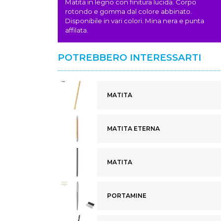
Matita in legno con finitura lucida. Corpo
rotondo e gomma dal colore abbinato.
Disponibile in vari colori. Mina nera e punta
affilata.
POTREBBERO INTERESSARTI
MATITA
MATITA ETERNA
MATITA
PORTAMINE