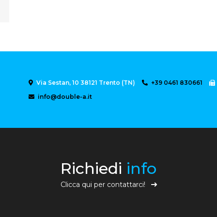
Via Sestan, 10 38121 Trento (TN)
+39 0461 830661
info@double-a.it
Richiedi
info
Clicca qui per contattarci!