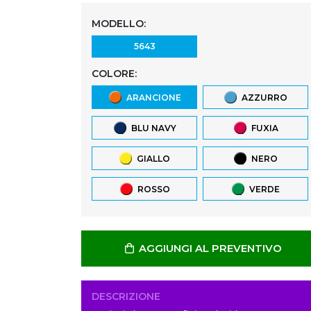
MODELLO:
5643
COLORE:
ARANCIONE
AZZURRO
BLU NAVY
FUXIA
GIALLO
NERO
ROSSO
VERDE
AGGIUNGI AL PREVENTIVO
DESCRIZIONE