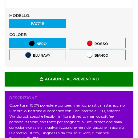
MODELLO:
FA7749
COLORE:
NERO
ROSSO
BLU NAVY
BIANCO
AGGIUNGI AL PREVENTIVO
DESCRIZIONE
Copertura: 100% poliestere pongee, manico: plastica, asta: acciaio.
Ombrello-bastone automatico con luce interna a LED, sistema
Windproof, stecche flessibili in fibra di vetro, manico soft feel
personalizzabile, con tasto per spegnere la luce, protezione dalla
corrosione grazie alla galvanizzazione nera del bastone in acciaio,
Diametro: 111 cm, lunghezza da chiuso: 85 cm, 8 pannelli.