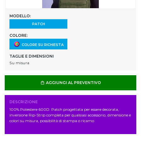
MODELLO:
PATCH
COLORE:
COLORE SU RICHIESTA
TAGLIE E DIMENSIONI
Su misura
AGGIUNGI AL PREVENTIVO
DESCRIZIONE
100% Poliestere 600D. Patch progettata per essere decorata,
inversione Rip-Strip completa per qualsiasi accessorio, dimensione e
colori su misura, possibilità di stampa o ricamo