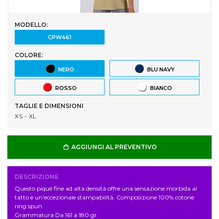
MODELLO:
CPW461
COLORE:
NERO
BLU NAVY
ROSSO
BIANCO
TAGLIE E DIMENSIONI
XS - XL
AGGIUNGI AL PREVENTIVO
DESCRIZIONE
Questo piqué fine ad alta densità offre una sensazione morbida al
tatto e un'eccezionale stampabilità. Composizione 100% cotone
ring spun.
Grammatura Da 161 a 180 gr.