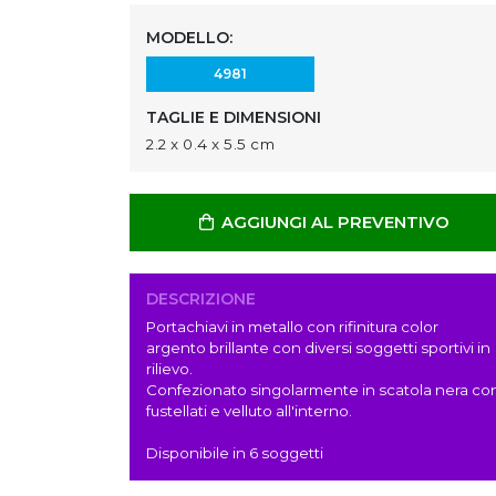
MODELLO:
4981
TAGLIE E DIMENSIONI
2.2 x 0.4 x 5.5 cm
AGGIUNGI AL PREVENTIVO
DESCRIZIONE
Portachiavi in metallo con rifinitura color
argento brillante con diversi soggetti sportivi in
rilievo.
Confezionato singolarmente in scatola nera co
fustellati e velluto all'interno.
Disponibile in 6 soggetti