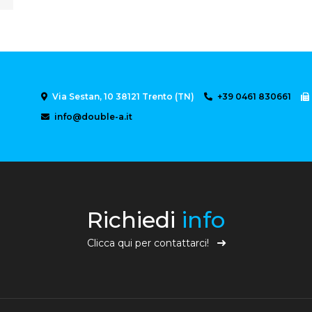
Via Sestan, 10 38121 Trento (TN)
+39 0461 830661
info@double-a.it
Richiedi
info
Clicca qui per contattarci!