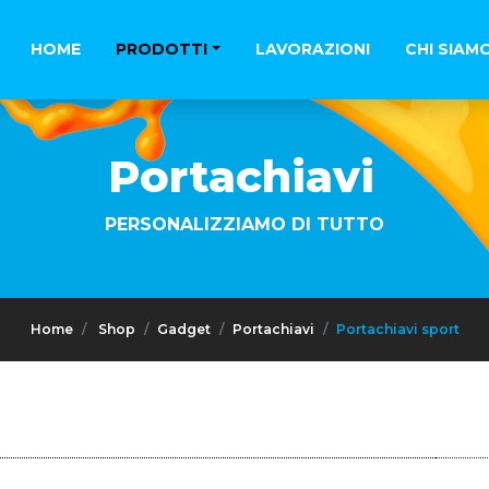
HOME
PRODOTTI
LAVORAZIONI
CHI SIAM
Portachiavi
PERSONALIZZIAMO DI TUTTO
Home
Shop
Gadget
Portachiavi
Portachiavi sport