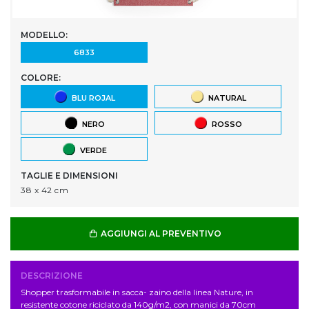
MODELLO:
6833
COLORE:
BLU ROJAL
NATURAL
NERO
ROSSO
VERDE
TAGLIE E DIMENSIONI
38 x 42 cm
AGGIUNGI AL PREVENTIVO
DESCRIZIONE
Shopper trasformabile in sacca- zaino della linea Nature, in
resistente cotone riciclato da 140g/m2, con manici da 70cm