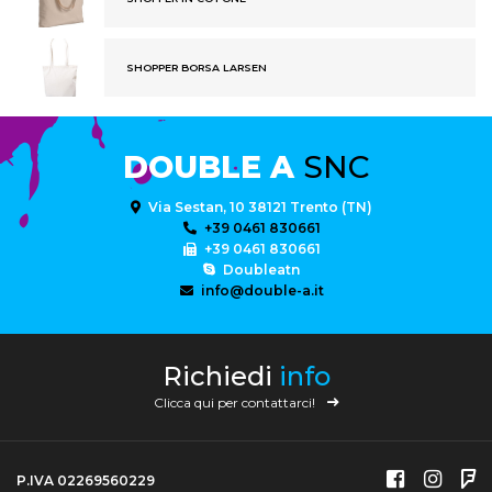
SHOPPER BORSA LARSEN
DOUBLE A
SNC
Via Sestan, 10 38121 Trento (TN)
+39 0461 830661
+39 0461 830661
Doubleatn
info@double-a.it
Richiedi
info
Clicca qui per contattarci!
P.IVA 02269560229