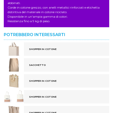
abbinati.
Corde in cotone grezzo, con anelli metallici rinforzati e etichetta
distintiva del materiale in cotone riciclato.
Disponibile in un'ampia gamma di colori.
Resistenza fino a 9 kg di peso.
POTREBBERO INTERESSARTI
SHOPPER IN COTONE
SACCHETTO
SHOPPER IN COTONE
SHOPPER IN COTONE
SHOPPER IN COTONE