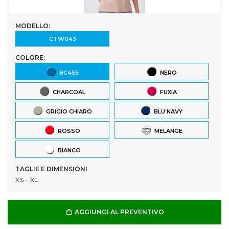
MODELLO:
CTW043
COLORE:
BC455
NERO
CHARCOAL
FUXIA
GRIGIO CHIARO
BLU NAVY
ROSSO
MELANGE
BIANCO
TAGLIE E DIMENSIONI
XS - XL
AGGIUNGI AL PREVENTIVO