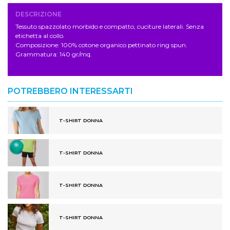
DESCRIZIONE
Tessuto spazzolato morbido e compatto, cuciture laterali. Senza
etichetta al collo.
Composizione: 100% cotone organico pettinato ring spun.
Grammatura: 140 gr/mq.
POTREBBERO INTERESSARTI
T-SHIRT DONNA
T-SHIRT DONNA
T-SHIRT DONNA
T-SHIRT DONNA