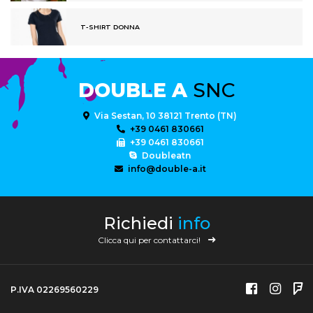
T-SHIRT DONNA
DOUBLE A
SNC
Via Sestan, 10 38121 Trento (TN)
+39 0461 830661
+39 0461 830661
Doubleatn
info@double-a.it
Richiedi
info
Clicca qui per contattarci!
P.IVA 02269560229