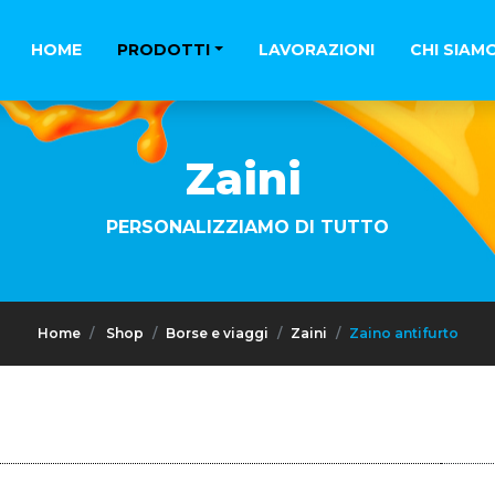
HOME
PRODOTTI
LAVORAZIONI
CHI SIAM
Zaini
PERSONALIZZIAMO DI TUTTO
Home
Shop
Borse e viaggi
Zaini
Zaino antifurto