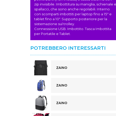
zip invisibile. Imbottitura su maniglia, schienale 
spallacci, che sono anche regolabili. Interno
con scomparti imbottiti per laptop fino a 15" e
tablet fino a 10". Supporto posteriore per la
sistemazione sul trolley.
Connessione USB. Imbottito. Tasca Imbottita
per Portatile e Tablet.
POTREBBERO INTERESSARTI
ZAINO
ZAINO
ZAINO