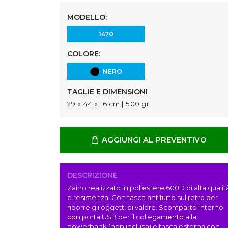
MODELLO:
1470
COLORE:
NERO
TAGLIE E DIMENSIONI
29 x 44 x 16 cm | 500 gr.
AGGIUNGI AL PREVENTIVO
DESCRIZIONE
Zaino realizzato in poliestere 600D di alta qualit
e resistenza. Con tasca antifurto sul retro per
riporre gli oggetti di valore. Scomparto interno
con porta USB per il collegamento alla
powerbank (non inclusa) e tasca esterna con