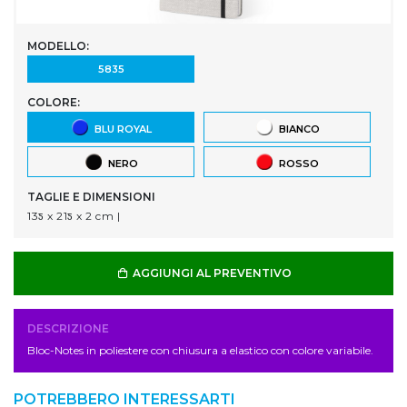
MODELLO:
5835
COLORE:
BLU ROYAL
BIANCO
NERO
ROSSO
TAGLIE E DIMENSIONI
13ƽ x 21ƽ x 2 cm |
AGGIUNGI AL PREVENTIVO
DESCRIZIONE
Bloc-Notes in poliestere con chiusura a elastico con colore variabile.
POTREBBERO INTERESSARTI