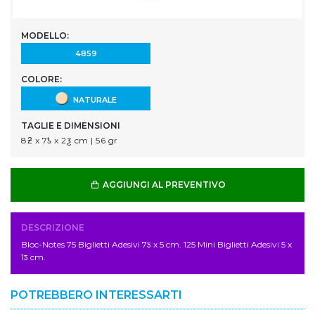
MODELLO:
4859
COLORE:
NATURALE
TAGLIE E DIMENSIONI
8ƻ x 7ƾ x 2ƺ cm | 56 gr
AGGIUNGI AL PREVENTIVO
DESCRIZIONE
Bloc-Notes 75 Biglietti Adesivi 7ƽ x 5 cm. 125 Mini Biglietti Adesivi 5 x
1ƽ cm.
POTREBBERO INTERESSARTI