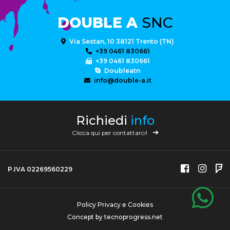
DOUBLE A
SNC
Via Sestan, 10 38121 Trento (TN)
+39 0461 830661
+39 0461 830661
Doubleatn
info@double-a.it
Richiedi
info
Clicca qui per contattarci!
P.IVA 02269560229
Policy Privacy e Cookies
Concept by
tecnoprogress.net