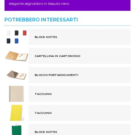
elegante segnalibro in tessuto nero.
POTREBBERO INTERESSARTI
BLOCK NOTES
CARTELLINA IN CARTONCINO
BLOCCO PORTADOCUMENTI
TACCUINO
TACCUINO
BLOCK NOTES