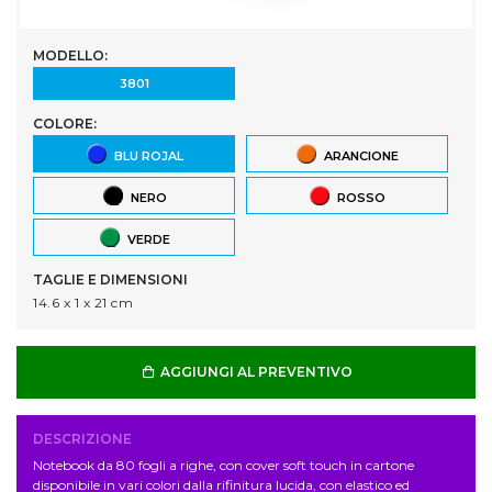
MODELLO:
3801
COLORE:
BLU ROJAL
ARANCIONE
NERO
ROSSO
VERDE
TAGLIE E DIMENSIONI
14.6 x 1 x 21 cm
AGGIUNGI AL PREVENTIVO
DESCRIZIONE
Notebook da 80 fogli a righe, con cover soft touch in cartone
disponibile in vari colori dalla rifinitura lucida, con elastico ed