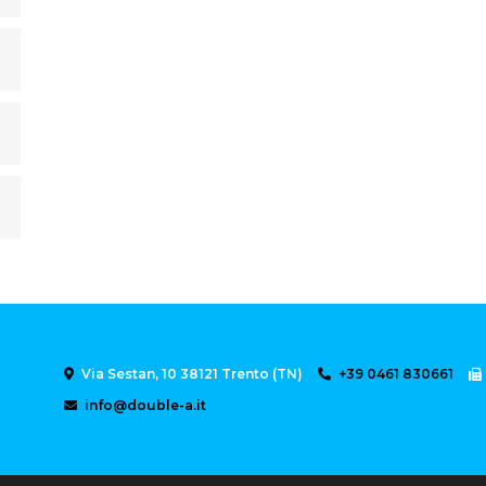
Via Sestan, 10 38121 Trento (TN)
+39 0461 830661
info@double-a.it