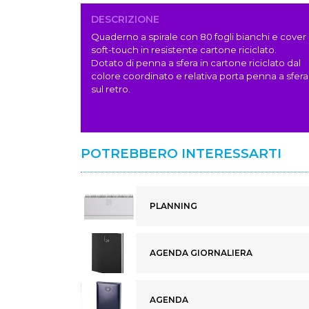
DESCRIZIONE
Quaderno a spirale con 80 fogli bianchi e cover
soft-touch in resistente cartone riciclato.
Dotato di penna a sfera in cartone riciclato dal
colore coordinato e relativa porta penna a sfera
sul retro.
POTREBBERO INTERESSARTI
PLANNING
AGENDA GIORNALIERA
AGENDA