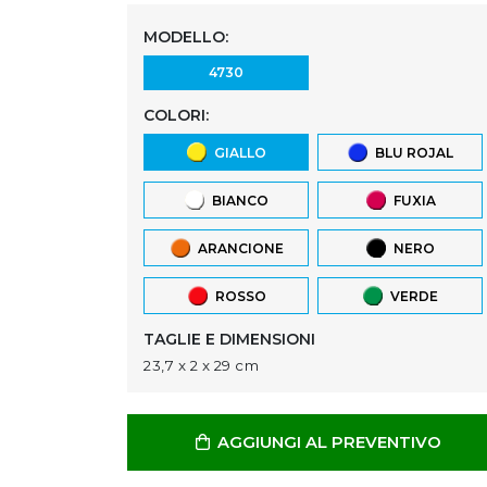
MODELLO:
4730
COLORI:
GIALLO
BLU ROJAL
BIANCO
FUXIA
ARANCIONE
NERO
ROSSO
VERDE
TAGLIE E DIMENSIONI
23,7 x 2 x 29 cm
AGGIUNGI AL PREVENTIVO