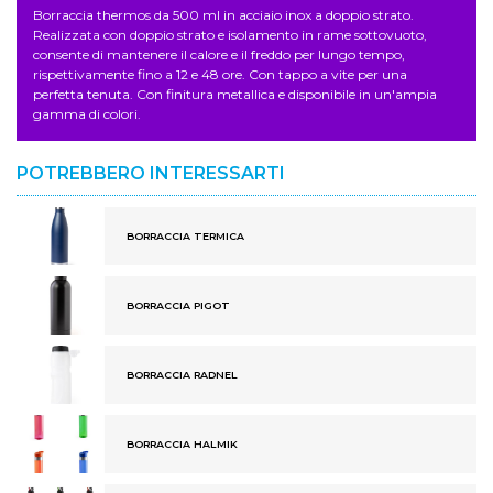
Borraccia thermos da 500 ml in acciaio inox a doppio strato.
Realizzata con doppio strato e isolamento in rame sottovuoto,
consente di mantenere il calore e il freddo per lungo tempo,
rispettivamente fino a 12 e 48 ore. Con tappo a vite per una
perfetta tenuta. Con finitura metallica e disponibile in un'ampia
gamma di colori.
POTREBBERO INTERESSARTI
BORRACCIA TERMICA
BORRACCIA PIGOT
BORRACCIA RADNEL
BORRACCIA HALMIK