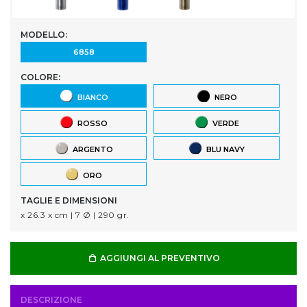
MODELLO:
6858
COLORE:
BIANCO
NERO
ROSSO
VERDE
ARGENTO
BLU NAVY
ORO
TAGLIE E DIMENSIONI
x 26.3 x cm | 7 Ø | 290 gr.
AGGIUNGI AL PREVENTIVO
DESCRIZIONE