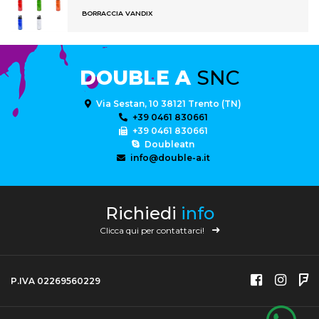
BORRACCIA VANDIX
DOUBLE A
SNC
Via Sestan, 10 38121 Trento (TN)
+39 0461 830661
+39 0461 830661
Doubleatn
info@double-a.it
Richiedi
info
Clicca qui per contattarci!
P.IVA 02269560229