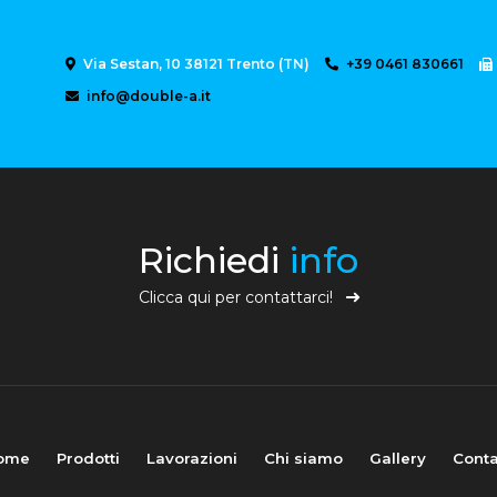
Via Sestan, 10 38121 Trento (TN)
+39 0461 830661
info@double-a.it
Richiedi
info
Clicca qui per contattarci!
ome
Prodotti
Lavorazioni
Chi siamo
Gallery
Conta