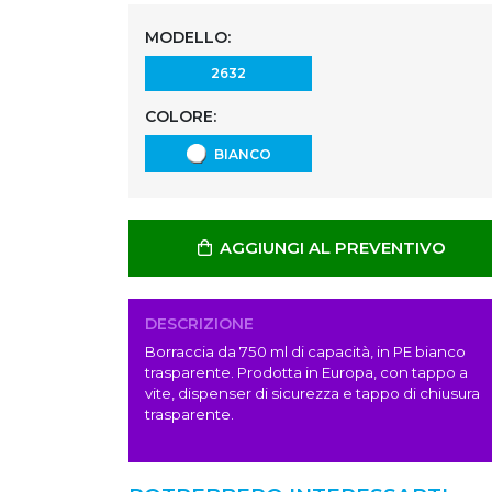
MODELLO:
2632
COLORE:
BIANCO
AGGIUNGI AL PREVENTIVO
DESCRIZIONE
Borraccia da 750 ml di capacità, in PE bianco
trasparente. Prodotta in Europa, con tappo a
vite, dispenser di sicurezza e tappo di chiusura
trasparente.