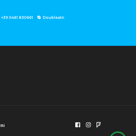
+39 0461 830661
Doubleatn
tti