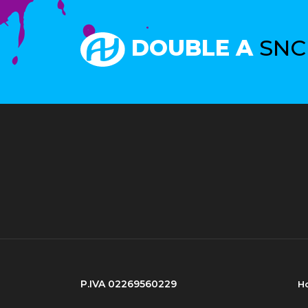
DOUBLE A
SNC
P.IVA 02269560229
H