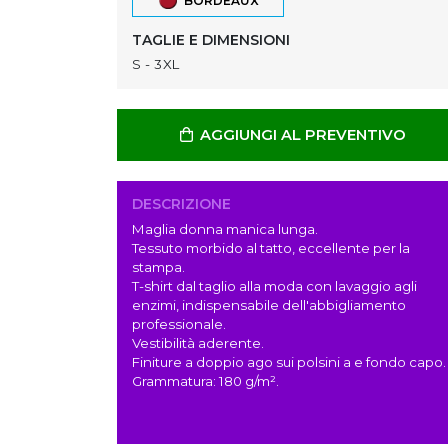
BORDEAUX
TAGLIE E DIMENSIONI
S - 3XL
AGGIUNGI AL PREVENTIVO
DESCRIZIONE
Maglia donna manica lunga.
Tessuto morbido al tatto, eccellente per la
stampa.
T-shirt dal taglio alla moda con lavaggio agli
enzimi, indispensabile dell'abbigliamento
professionale.
Vestibilità aderente.
Finiture a doppio ago sui polsini a e fondo capo.
Grammatura: 180 g/m².