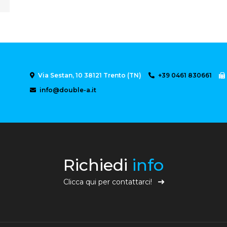
Via Sestan, 10 38121 Trento (TN)
+39 0461 830661
info@double-a.it
Richiedi
info
Clicca qui per contattarci!