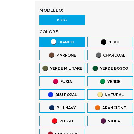
MODELLO:
K383
COLORE:
BIANCO
NERO
MARRONE
CHARCOAL
VERDE MILITARE
VERDE BOSCO
FUXIA
VERDE
BLU ROJAL
NATURAL
BLU NAVY
ARANCIONE
ROSSO
VIOLA